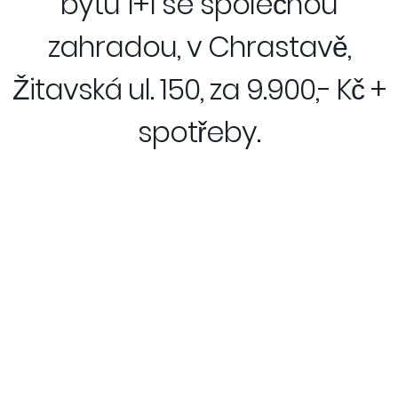
bytu 1+1 se společnou
zahradou, v Chrastavě,
Žitavská ul. 150, za 9.900,- Kč +
spotřeby.