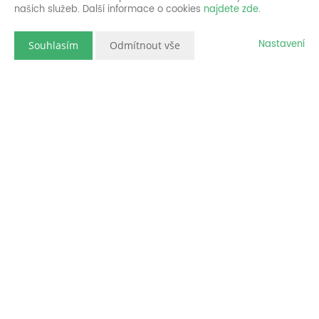
našich služeb. Další informace o cookies
najdete zde
.
Nastavení
Souhlasím
Odmítnout vše
Popis nemovitosti
Nabízím pronájem nového bytu 1+1, ca 44 m2, v Chrastavě,
Žitavská ul.
Jedná se o dlouhodobý pronájem nezařízeného bytu (kromě
kuchyně a koupelny) se samostatným vchodem, vinylovými
podlahami, plastovými okny a kvalitní izolací, který se nachází
v podsklepeném přízemí bytového domu. V ceně nájmu je
zahrnuto i užívání společné zahrady za domem s venkovním
posezením, grilem, bazénkem a travnatou plochou.
Bytový dům je po kompletní rekonstrukci, má vlastní kotelnu na
plyn a je situován ca 100 m od náměstí v Chrastavě,
autobusového nádraží a v blízkosti se nachází veškerá