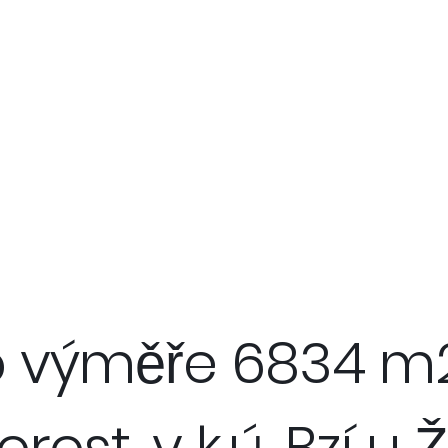
 výměře 6834 m2,
porost, v k.ú. Bzí 