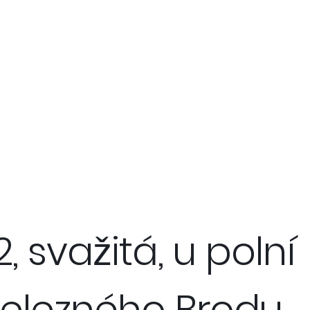
 svažitá, u polní
u Železného Brodu,