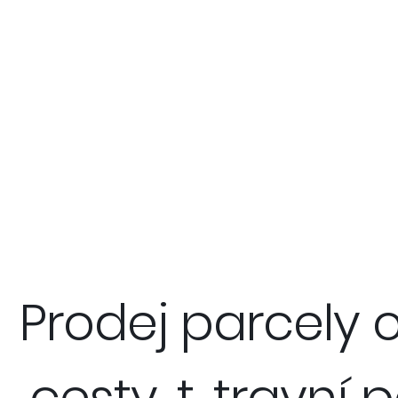
Prodej parcely o
cesty, t. travní 