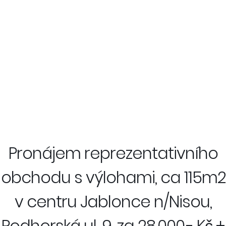
Pronájem reprezentativního
obchodu s výlohami, ca 115m2
v centru Jablonce n/Nisou,
Podhorská ul. 9, za 28.000,- Kč +