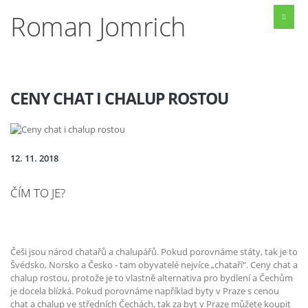
Roman Jomrich
CENY CHAT I CHALUP ROSTOU
12. 11. 2018
ČÍM TO JE?
Češi jsou národ chatařů a chalupářů. Pokud porovnáme státy, tak je to
Švédsko, Norsko a Česko - tam obyvatelé nejvíce „chataří“. Ceny chat a
chalup rostou, protože je to vlastně alternativa pro bydlení a Čechům
je docela blízká. Pokud porovnáme například byty v Praze s cenou
chat a chalup ve středních Čechách, tak za byt v Praze můžete koupit