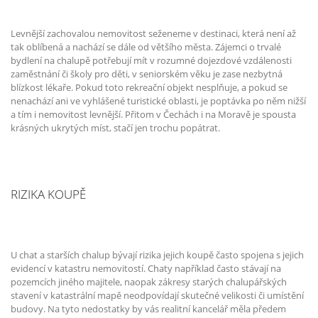
Levnější zachovalou nemovitost seženeme v destinaci, která není až
tak oblíbená a nachází se dále od většího města. Zájemci o trvalé
bydlení na chalupě potřebují mít v rozumné dojezdové vzdálenosti
zaměstnání či školy pro děti, v seniorském věku je zase nezbytná
blízkost lékaře. Pokud toto rekreační objekt nesplňuje, a pokud se
nenachází ani ve vyhlášené turistické oblasti, je poptávka po něm nižší
a tím i nemovitost levnější. Přitom v Čechách i na Moravě je spousta
krásných ukrytých míst, stačí jen trochu popátrat.
RIZIKA KOUPĚ
U chat a starších chalup bývají rizika jejich koupě často spojena s jejich
evidencí v katastru nemovitostí. Chaty například často stávají na
pozemcích jiného majitele, naopak zákresy starých chalupářských
stavení v katastrální mapě neodpovídají skutečné velikosti či umístění
budovy. Na tyto nedostatky by vás realitní kancelář měla předem