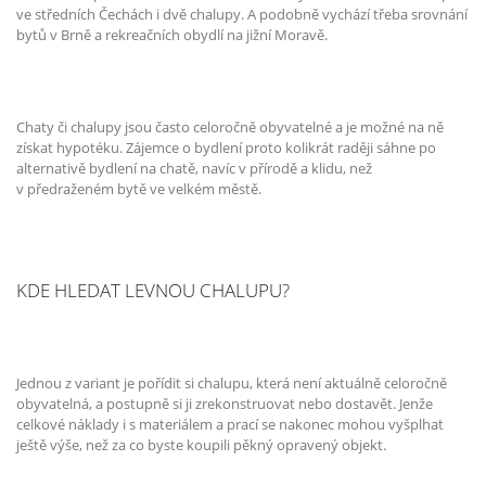
ve středních Čechách i dvě chalupy. A podobně vychází třeba srovnání
bytů v Brně a rekreačních obydlí na jižní Moravě.
Chaty či chalupy jsou často celoročně obyvatelné a je možné na ně
získat hypotéku. Zájemce o bydlení proto kolikrát raději sáhne po
alternativě bydlení na chatě, navíc v přírodě a klidu, než
v předraženém bytě ve velkém městě.
KDE HLEDAT LEVNOU CHALUPU?
Jednou z variant je pořídit si chalupu, která není aktuálně celoročně
obyvatelná, a postupně si ji zrekonstruovat nebo dostavět. Jenže
celkové náklady i s materiálem a prací se nakonec mohou vyšplhat
ještě výše, než za co byste koupili pěkný opravený objekt.