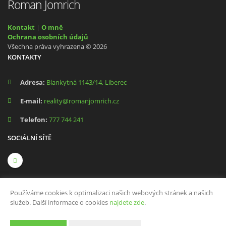
Roman Jomrich
Kontakt
|
O mně
Ochrana osobních údajů
Všechna práva vyhrazena © 2026
KONTAKTY
Adresa:
Blankytná 1143/14, Liberec
E-mail:
reality@romanjomrich.cz
Telefon:
777 744 241
SOCIÁLNÍ SÍTĚ
Používáme cookies k optimalizaci našich webových stránek a našich
služeb. Další informace o cookies
najdete zde
.
Vytvořeno v systému
CHYTRÝ WEB MAKLÉŘE