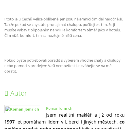
I toto je u Čechů velice oblíbené. Jen jsou nájemníci čím dál náročnější.
Takže pokud se chystáte pronajímat chalupu, počítejte s tím, že ji
musíte vybavit připojením na WiFi a komfortem téměř jako v hotelu.
Čím nižší komfort, tím samozřejmě nižší cena.
Pokud byste potřebovali poradit s výběrem vhodné chaty a chalupy
nebo pomoci s prodejem Vaší nemovitosti, neváhejte se na mě
obrátit.
Autor
Roman Jomrich
Jsem realitní makléř a již od roku
1997
let pomáhám lidem v Liberci i jiných městech,
co
nejlépe prodat nebo pronajmout
jejich nemovitosti –