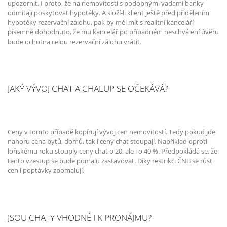
upozornit. I proto, že na nemovitosti s podobnými vadami banky
odmítají poskytovat hypotéky. A složí-li klient ještě před přidělením
hypotéky rezervační zálohu, pak by měl mít s realitní kanceláří
písemně dohodnuto, že mu kancelář po případném neschválení úvěru
bude ochotna celou rezervační zálohu vrátit.
JAKÝ VÝVOJ CHAT A CHALUP SE OČEKÁVÁ?
Ceny v tomto případě kopírují vývoj cen nemovitostí. Tedy pokud jde
nahoru cena bytů, domů, tak i ceny chat stoupají. Například oproti
loňskému roku stouply ceny chat o 20, ale i o 40 %. Předpokládá se, že
tento vzestup se bude pomalu zastavovat. Díky restrikci ČNB se růst
cen i poptávky zpomalují.
JSOU CHATY VHODNÉ I K PRONÁJMU?