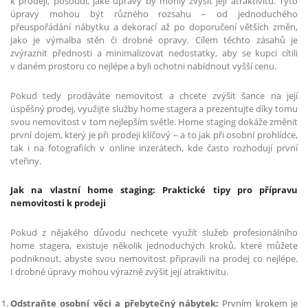
k prodeji, posoudí, jaké úpravy by mohly zvýšit její atraktivitu. Tyto
úpravy mohou být různého rozsahu – od jednoduchého
přeuspořádání nábytku a dekorací až po doporučení větších změn,
jako je výmalba stěn či drobné opravy. Cílem těchto zásahů je
zvýraznit přednosti a minimalizovat nedostatky, aby se kupci cítili
v daném prostoru co nejlépe a byli ochotni nabídnout vyšší cenu.
Pokud tedy prodáváte nemovitost a chcete zvýšit šance na její
úspěšný prodej, využijte služby home stagera a prezentujte díky tomu
svou nemovitost v tom nejlepším světle. Home staging dokáže změnit
první dojem, který je při prodeji klíčový – a to jak při osobní prohlídce,
tak i na fotografiích v online inzerátech, kde často rozhodují první
vteřiny.
Jak na vlastní home staging: Praktické tipy pro přípravu
nemovitosti k prodeji
Pokud z nějakého důvodu nechcete využít služeb profesionálního
home stagera, existuje několik jednoduchých kroků, které můžete
podniknout, abyste svou nemovitost připravili na prodej co nejlépe.
I drobné úpravy mohou výrazně zvýšit její atraktivitu.
Odstraňte osobní věci a přebytečný nábytek:
Prvním krokem je