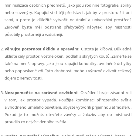
minimalizace osobních předmětů, jako jsou rodinné fotografie, sbírky
nebo suvenýry. Kupující si chtějí představit, jak by v prostoru žili oni
sami, a proto je důležité vytvořit neutrální a univerzální prostředí.
Zároveň byste měli odstranit přebytečný nábytek, aby místnosti
působily prostorněji a vzdušněji.
Věnujte pozornost úklidu a opravám:
Čistota je klíčová. Důkladně
ukliďte celý prostor, včetně oken, podlah a skrytých koutů. Zaměřte se
také na menší opravy, jako jsou kapající kohoutky, uvolněné úchytky
nebo popraskané zdi. Tyto drobnosti mohou výrazně ovlivnit celkový
dojem z nemovitosti.
Nezapomeňte na správné osvětlení:
Osvětlení hraje zásadní roli
v tom, jak prostor vypadá. Použijte kombinaci přirozeného světla
a vhodného umělého osvětlení, abyste vytvořili příjemnou atmosféru.
Pokud je to možné, otevřete závěsy a žaluzie, aby do místností
proudilo co nejvíce denního světla.