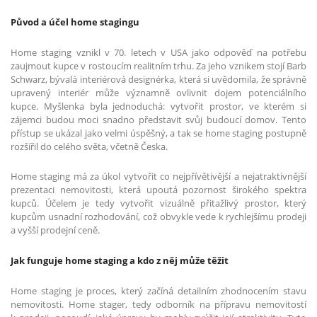
Původ a účel home stagingu
Home staging vznikl v 70. letech v USA jako odpověď na potřebu
zaujmout kupce v rostoucím realitním trhu. Za jeho vznikem stojí Barb
Schwarz, bývalá interiérová designérka, která si uvědomila, že správně
upravený interiér může významně ovlivnit dojem potenciálního
kupce. Myšlenka byla jednoduchá: vytvořit prostor, ve kterém si
zájemci budou moci snadno představit svůj budoucí domov. Tento
přístup se ukázal jako velmi úspěšný, a tak se home staging postupně
rozšířil do celého světa, včetně Česka.
Home staging má za úkol vytvořit co nejpřívětivější a nejatraktivnější
prezentaci nemovitosti, která upoutá pozornost širokého spektra
kupců. Účelem je tedy vytvořit vizuálně přitažlivý prostor, který
kupcům usnadní rozhodování, což obvykle vede k rychlejšímu prodeji
a vyšší prodejní ceně.
Jak funguje home staging a kdo z něj může těžit
Home staging je proces, který začíná detailním zhodnocením stavu
nemovitosti. Home stager, tedy odborník na přípravu nemovitostí