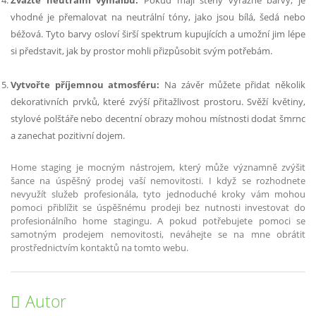
Zvažte neutrální výmalbu:
Pokud mají stěny výrazné barvy, je
vhodné je přemalovat na neutrální tóny, jako jsou bílá, šedá nebo
béžová. Tyto barvy osloví širší spektrum kupujících a umožní jim lépe
si představit, jak by prostor mohli přizpůsobit svým potřebám.
Vytvořte příjemnou atmosféru:
Na závěr můžete přidat několik
dekorativních prvků, které zvýší přitažlivost prostoru. Svěží květiny,
stylové polštáře nebo decentní obrazy mohou místnosti dodat šmrnc
a zanechat pozitivní dojem.
Home staging je mocným nástrojem, který může významně zvýšit
šance na úspěšný prodej vaší nemovitosti. I když se rozhodnete
nevyužít služeb profesionála, tyto jednoduché kroky vám mohou
pomoci přiblížit se úspěšnému prodeji bez nutnosti investovat do
profesionálního home stagingu. A pokud potřebujete pomoci se
samotným prodejem nemovitosti, neváhejte se na mne obrátit
prostřednictvím kontaktů na tomto webu.
Autor