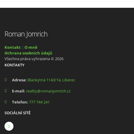
Roman Jomrich
Kontakt
|
O mně
Ochrana osobních údajů
Všechna práva vyhrazena © 2026
KONTAKTY
Adresa:
Blankytná 1143/14, Liberec
E-mail:
reality@romanjomrich.cz
Telefon:
777 744 241
SOCIÁLNÍ SÍTĚ